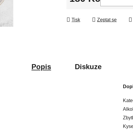
Měrná cena:
Tisk
Zeptat se
Popis
Diskuze
Dop
Kate
Alko
Zbyt
Kyse