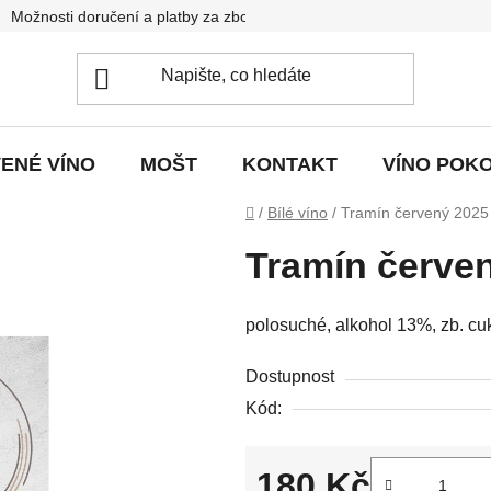
Možnosti doručení a platby za zboží
Podmínky ochrany osobní
ENÉ VÍNO
MOŠT
KONTAKT
VÍNO POK
Domů
/
Bílé víno
/
Tramín červený 2025
Tramín červe
polosuché, alkohol 13%, zb. cukr
Dostupnost
Kód:
180 Kč