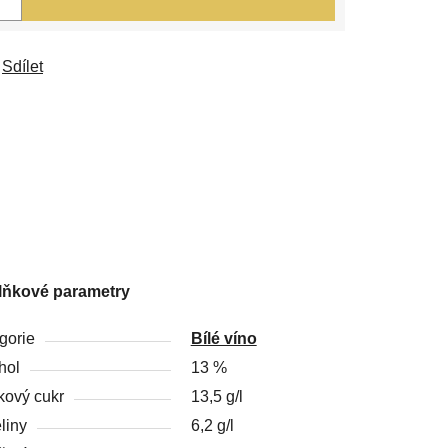
Sdílet
lňkové parametry
gorie
Bílé víno
hol
13 %
kový cukr
13,5 g/l
liny
6,2 g/l