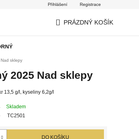
Přihlášení
Registrace
ch údajů
PRÁZDNÝ KOŠÍK
NÁKUPNÍ
KOŠÍK
ORNÝ
 Nad sklepy
ný 2025 Nad sklepy
 13,5 g/l, kyseliny 6,2g/l
Skladem
TC2501
DO KOŠÍKU