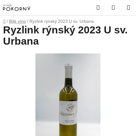
Přejít
Hledat
NÁKUP
na
obsah
KOŠÍK
Domů
/
Bílé víno
/
Ryzlink rýnský 2023 U sv. Urbana
Ryzlink rýnský 2023 U sv.
Urbana