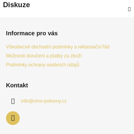
Diskuze
Z
á
Informace pro vás
p
a
Všeobecné obchodní podmínky a reklamační řád
t
Možnosti doručení a platby za zboží
í
Podmínky ochrany osobních údajů
Kontakt
info
@
vino-pokorny.cz