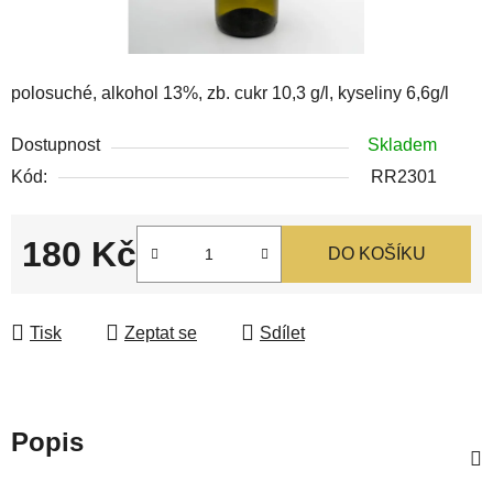
polosuché, alkohol 13%, zb. cukr 10,3 g/l, kyseliny 6,6g/l
Dostupnost
Skladem
Kód:
RR2301
180 Kč
DO KOŠÍKU
Měrná cena:
Tisk
Zeptat se
Sdílet
Popis